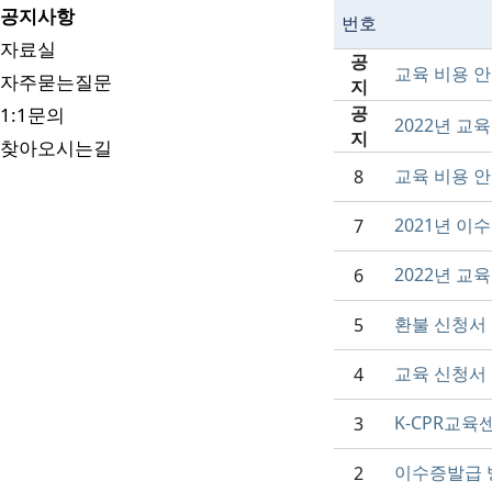
공지사항
번호
자료실
공
교육 비용 
자주묻는질문
지
공
1:1문의
2022년 교
지
찾아오시는길
교육 비용 
8
2021년 이
7
2022년 교
6
환불 신청서
5
교육 신청서
4
K-CPR교육
3
이수증발급 
2