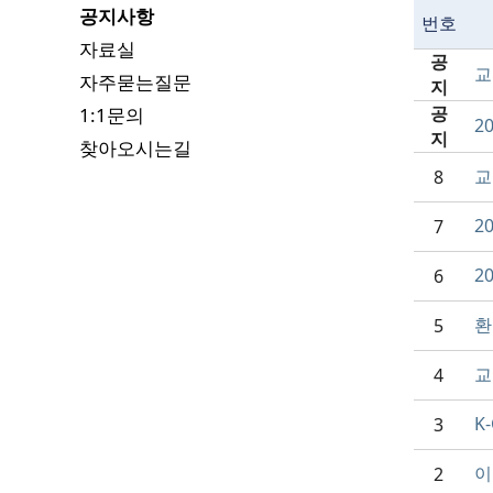
공지사항
번호
자료실
공
교
자주묻는질문
지
공
1:1문의
2
지
찾아오시는길
교
8
2
7
2
6
환
5
교
4
K
3
이
2