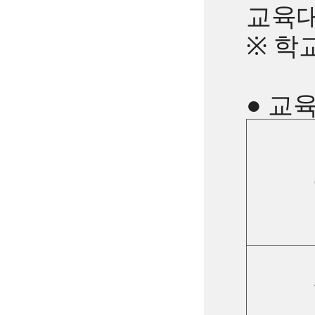
교육대
※ 학
● 교