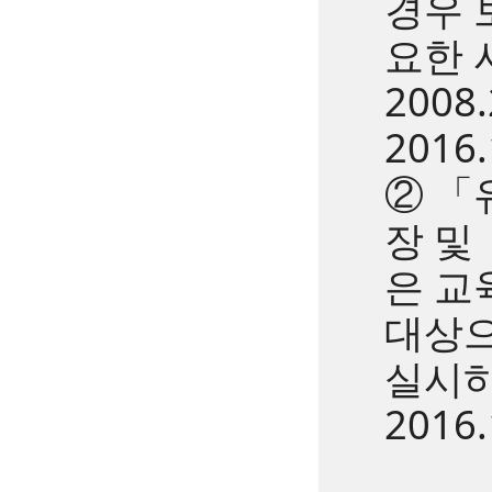
경우 
요한 
2008.
2016.
② 「
장 및
은 교
대상으
실시하여
2016.